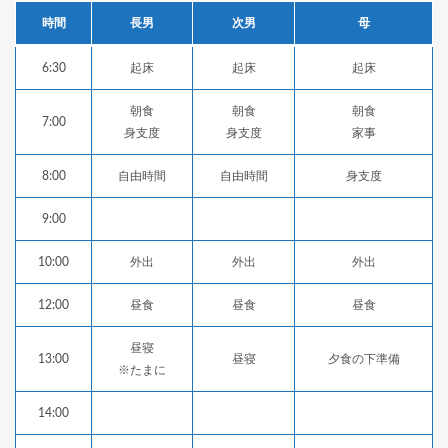
時間
長男
次男
母
6:30
起床
起床
起床
朝食
朝食
朝食
7:00
身支度
身支度
家事
8:00
自由時間
自由時間
身支度
9:00
10:00
外出
外出
外出
12:00
昼食
昼食
昼食
昼寝
13:00
昼寝
夕食の下準備
※たまに
14:00