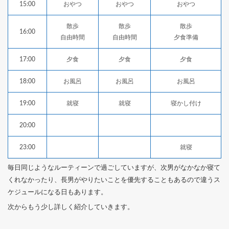
15:00
おやつ
おやつ
おやつ
散歩
散歩
散歩
16:00
自由時間
自由時間
夕食準備
17:00
夕食
夕食
夕食
18:00
お風呂
お風呂
お風呂
19:00
就寝
就寝
寝かし付け
20:00
23:00
就寝
毎日同じようなルーティーンで過ごしていますが、次男がなかなか寝て
くれなかったり、長男がやりたいことを優先することもあるので違うス
ケジュールになる日もあります。
次からもう少し詳しく紹介していきます。