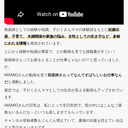
助産師としての経験や知識、子だくさんママの体験談をもとに
妊娠出
産、子育て、 夫婦関係や家族の悩み、女性としての生き方など、多岐
にわたる情報
を発信されています。
とにかく経験や知識が豊富で、どの動画を見ても情報量がすごい！
助産師さんってお産をとることが仕事じゃないの？と思っていました
が、
HISAKOさんの動画を見て
助産師さんってなんてすばらしいお仕事なん
だ
と感動しました。
最近では、子だくさんママとしての生活が見える動画もアップされてい
ます。
HISAKOさんの日常は、私にとって非日常的で、世の中にはこんなご家
族もいるんだな～といつも楽しませてもらっています。
チャンネル登録者数もぐんぐん増えていて、書籍の出版も控えているほ
ど人気のチャンネルです。