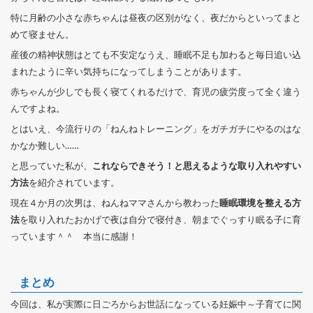
特に月齢の小さな赤ちゃんは昼夜の区別がなく、夜だからといってまと
めて寝ません。
産後の精神状態はとても不安定なうえ、睡眠不足も加わると毎日追い込
まれたように辛い気持ちになってしまうことがあります。
赤ちゃんが少しでも長く寝てくれるだけで、育児の疲労度って全く違う
んですよね。
とはいえ、今流行りの「ねんねトレーニング」をガチガチにやるのはな
かなか難しい……
と思っていた私が、
これならできそう！と思えるような取り入れやすい
方法
を紹介されています。
現在４か月の次男は、ねんねママさんから教わった
睡眠環境を整える方
法
を取り入れたおかげで夜は自分で寝付き、朝までぐっすり眠る子に育
っています＾＾ 本当に感謝！
まとめ
今回は、私が実際に日ごろからお世話になっている妊娠中～子育てに関