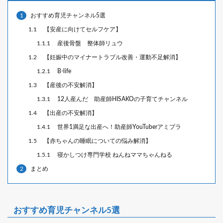
1
おすすめ育児チャンネル5選
1.1
【安産に向けてセルフケア】
1.1.1
産後骨盤 整体師リュウ
1.2
【妊娠中のマイナートラブル改善・運動不足解消】
1.2.1
B-life
1.3
【産後の不安解消】
1.3.1
12人産んだ 助産師HISAKOの子育てチャンネル
1.4
【出産の不安解消】
1.4.1
世界1満足な出産へ！助産師YouTuberアミプラ
1.5
【赤ちゃんの睡眠についての悩み解消】
1.5.1
寝かしつけ専門学校 ねんねママちゃんねる
2
まとめ
おすすめ育児チャンネル5選