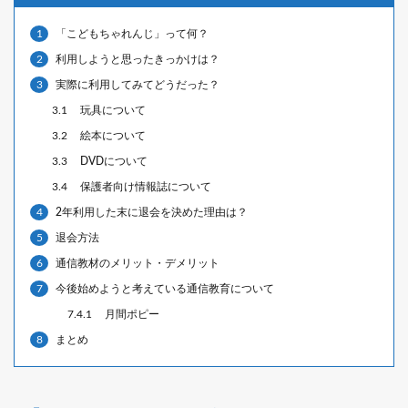
1
「こどもちゃれんじ」って何？
2
利用しようと思ったきっかけは？
3
実際に利用してみてどうだった？
3.1
玩具について
3.2
絵本について
3.3
DVDについて
3.4
保護者向け情報誌について
4
2年利用した末に退会を決めた理由は？
5
退会方法
6
通信教材のメリット・デメリット
7
今後始めようと考えている通信教育について
7.4.1
月間ポピー
8
まとめ