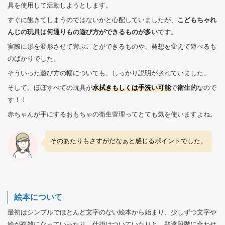
具を使用して活動しようとします。
すぐに飽きてしまうのではないかと心配していましたが、
こどもちゃれ
んじの玩具は何通りもの遊び方ができるものが多い
です。
実際に形を変形させて遊ぶことができるものや、発想を変えて遊べるも
のばかりでした。
そういった遊び方の幅についても、しっかり説明がされていました。
そして、ほぼすべての玩具が
水拭きもしくは手洗い可能
で
衛生的
なので
す！！
赤ちゃんが手にするおもちゃの衛生管理ってとても気を使いますよね。
そのあたりもさすがだなぁと感じるポイントでした。
絵本について
最初はシンプルでほとんど文字のない絵本から始まり、少しずつ文字や
絵が複雑になっていったり、仕掛けついていたりと、発達段階に合わせ