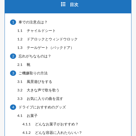
目次
1
車での注意点は？
1.1
チャイルドシート
1.2
ドアロックとウィンドウロック
1.3
テールゲート（バックドア）
2
忘れがちなものは？
2.1
靴
3
ご機嫌取りの方法
3.1
風景遊びをする
3.2
大きな声で歌を歌う
3.3
お気に入りの曲を流す
4
ドライブにおすすめのグッズ
4.1
お菓子
4.1.1
どんなお菓子がおすすめ？
4.1.2
どんな容器に入れたらいい？