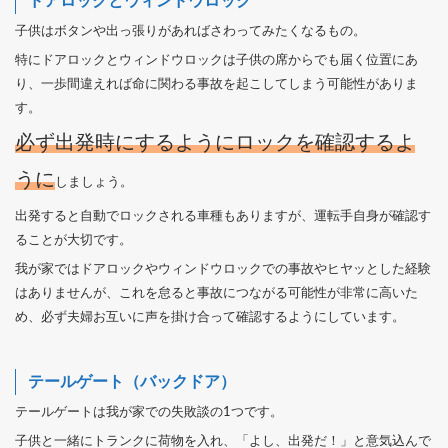
ドアロックとウィンドウロック
子供はボタンや出っ張りがあればさわってみたくなるもの。
特にドアロックとウィンドウロックは子供の席からでも届く位置にあ
り、一歩間違えれば命に関わる事故を起こしてしまう可能性がありま
す。
必ず出発時にするようにロックを確認するよ
うに
しましょう。
出発すると自動でロックされる車種もありますが、運転手自身が確認す
ることが大切です。
我が家ではドアロックやウィンドウロックでの事故やヒヤッとした経験
はありませんが、これを怠ると事故につながる可能性が非常に高いた
め、必ず夫婦お互いに声を掛け合って確認するようにしています。
テールゲート（バックドア）
テールゲートは我が家での失敗談の1つです。
子供と一緒にトランクに荷物を入れ、「よし、出発だ！」と意気込んで