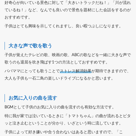
好奇心が向いている景色に対して「大きいトラックだね！」「川が流れ
ているね！」など、なんでも良いので景色を題材にした会話をするのが
おすすめです。
子供はとても興味を示してくれますし、良い暇つぶしになります。
大きな声で歌を歌う
子供が覚えたテレビの歌、映画の歌、ABCの歌などを一緒に大きな声で
歌うのも退屈を吹き飛ばす1つの方法としておすすめです。
パパママにとっても歌うことで
ストレス解消効果
が期待できますので、
大人も子供も一石二鳥の楽しいドライブになるかと思います。
お気に入りの曲を流す
BGMとして子供のお気に入りの曲を流すのも有効な方法です。
特に我が家では泣いているときに「トマトちゃん」の曲が流れるとピタ
ッと泣き止むということが分かり、いざという時に流しています。
子供によって好き嫌いや合う合わないはあると思いますので、「こ