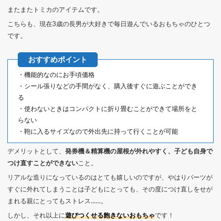
またまたトミカのアイテムです。
こちらも、現在3歳の長男が大好きで毎日遊んでいるおもちゃのひとつ
です。
・機能的なのにお手頃価格
・シール張りなどの手間がなく、購入後すぐに遊ぶことができ
る
・使わないときはコンパクトに折り畳むことができて場所をと
らない
・鞄に入るサイズなので外出先に持って行くことが可能
デメリットとして、
発券機＆精算機の屋根が外れやすく、子ども自身で
つけ直すことができない
こと。
リアルな造りになっているのはとても嬉しいのですが、やはりパーツが
すぐに外れてしまうことは子どもにとっても、その度につけ直しをせが
まれる親にとってもストレス……。
しかし、それ以上に
遊びつくせる飽きないおもちゃ
です！