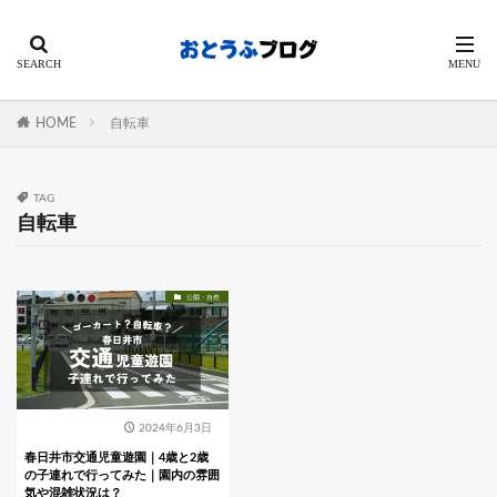
HOME
自転車
TAG
自転車
公園・自然
2024年6月3日
春日井市交通児童遊園｜4歳と2歳
の子連れで行ってみた｜園内の雰囲
気や混雑状況は？